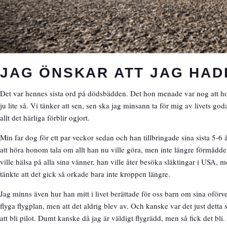
JAG ÖNSKAR ATT JAG HAD
Det var hennes sista ord på dödsbädden. Det hon menade var nog att hon h
ju lite så. Vi tänker att sen, sen ska jag minsann ta för mig av livets god
allt det härliga förblir ogjort.
Min far dog för ett par veckor sedan och han tillbringade sina sista 5-6
att höra honom tala om allt han nu ville göra, men inte längre förmådde
ville hälsa på alla sina vänner, han ville åter besöka släktingar i USA
tänkte att det gick så orkade bara inte kroppen längre.
Jag minns även hur han mitt i livet berättade för oss barn om sina oför
flyga flygplan, men att det aldrig blev av. Och kanske var det just detta 
att bli pilot. Dumt kanske då jag är väldigt flygrädd, men så fick det bli. J