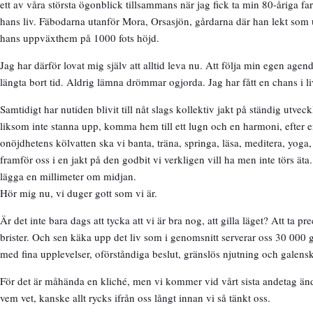
ett av våra största ögonblick tillsammans när jag fick ta min 80-åriga
hans liv. Fäbodarna utanför Mora, Orsasjön, gårdarna där han lekt som u
hans uppväxthem på 1000 fots höjd.
Jag har därför lovat mig själv att alltid leva nu. Att följa min egen agenda
längta bort tid. Aldrig lämna drömmar ogjorda. Jag har fått en chans i li
Samtidigt har nutiden blivit till nåt slags kollektiv jakt på ständig utveckl
liksom inte stanna upp, komma hem till ett lugn och en harmoni, efter en f
onöjdhetens kölvatten ska vi banta, träna, springa, läsa, meditera, yoga,
framför oss i en jakt på den godbit vi verkligen vill ha men inte törs äta.
lägga en millimeter om midjan.
Hör mig nu, vi duger gott som vi är.
Är det inte bara dags att tycka att vi är bra nog, att gilla läget? Att ta 
brister. Och sen käka upp det liv som i genomsnitt serverar oss 30 000 
med fina upplevelser, oförståndiga beslut, gränslös njutning och galensk
För det är måhända en kliché, men vi kommer vid vårt sista andetag ändå b
vem vet, kanske allt rycks ifrån oss långt innan vi så tänkt oss.