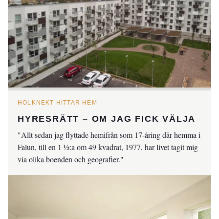
HOLKNEKT HITTAR HEM
HYRESRÄTT – OM JAG FICK VÄLJA
"Allt sedan jag flyttade hemifrån som 17-åring där hemma i
Falun, till en 1 ½:a om 49 kvadrat, 1977, har livet tagit mig
via olika boenden och geografier."