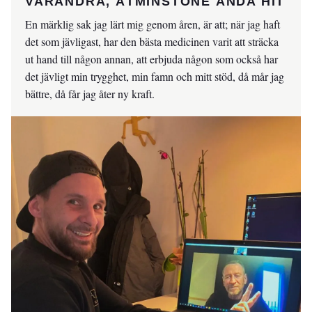
VARANDRA, ÅTMINSTONE ÄNDA HIT
En märklig sak jag lärt mig genom åren, är att; när jag haft
det som jävligast, har den bästa medicinen varit att sträcka
ut hand till någon annan, att erbjuda någon som också har
det jävligt min trygghet, min famn och mitt stöd, då mår jag
bättre, då får jag åter ny kraft.