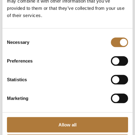
may combine it with other information that you’ve
provided to them or that they’ve collected from your use
K-Fast Holding AB – Årsredovisning 2022 (XBRL)
of their services.
2023-03-31
K-Fast Holding AB – Bokslutskommuniké (jan-dec)
2022
Consent
2023-02-16
Necessary
Selection
K-Fast Holding AB – Kvartalsrapport Q3 (jan-sep)
2022
Preferences
2022-11-10
K-Fast Holding AB – Kvartalsrapport Q2 (jan-jun)
Statistics
2022
2022-07-28
Marketing
K-Fast Holding AB – Kvartalsrapport Q1 (jan-mar)
2022
2022-05-05
Allow all