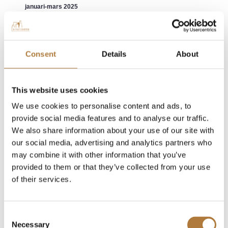
januari-mars 2025
K-Fastigheter avyttrar fastighetsportfölj i
Gävle och Uppsala till K-Fast Kilen AB
Consent
Details
About
2025-04-29 kl. 17.00
LADDA NER
250429 Pressmeddelande K-Fastigheter avyttrar
This website uses cookies
fastighetsportfölj i Gävle och Uppsala till K-Fast Kilen AB
We use cookies to personalise content and ads, to
provide social media features and to analyse our traffic.
K-Fastigheter presenterar delårsrapport för
We also share information about your use of our site with
januari – mars 2025
our social media, advertising and analytics partners who
2025-04-24 kl. 14.00
may combine it with other information that you’ve
LADDA NER
provided to them or that they’ve collected from your use
250424 Pressmeddelande K-Fastigheter presenterar
of their services.
delårsrapport för januari mars 2025
Kallelse till årsstämma i K-Fast Holding AB
Consent
Necessary
(publ)
Selection