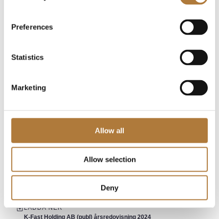
2025-04-21 kl. 11.00
LADDA NER
Preferences
250421 Pressmeddelande Kallelse till årsstämma i K-Fast
Holding AB publ
Statistics
K-Prefab har tecknat avtal om komplett
stomentreprenad för ännu en etapp i
Marketing
Västerbro i Lund
2025-04-11 kl. 09.00
LADDA NER
Allow all
250411 Pressmeddelande K-Prefab har tecknat avtal om
komplett stomentreprenad för ännu en etapp i Västerbro i Lund
Allow selection
K-Fastigheter publicerar årsredovisning för
2024
Deny
2025-04-10 kl. 08.30
LADDA NER
K-Fast Holding AB (publ) årsredovisning 2024