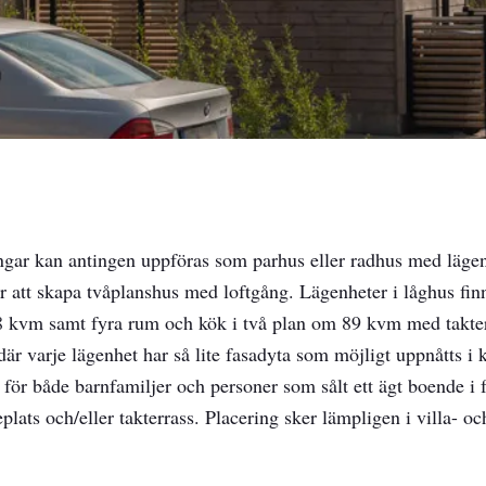
ningar kan antingen uppföras som parhus eller radhus med lägenh
r att skapa tvåplanshus med loftgång. Lägenheter i låghus fin
 kvm samt fyra rum och kök i två plan om 89 kvm med takte
är varje lägenhet har så lite fasadyta som möjligt uppnåtts i
för både barnfamiljer och personer som sålt ett ägt boende i f
lats och/eller takterrass. Placering sker lämpligen i villa- o