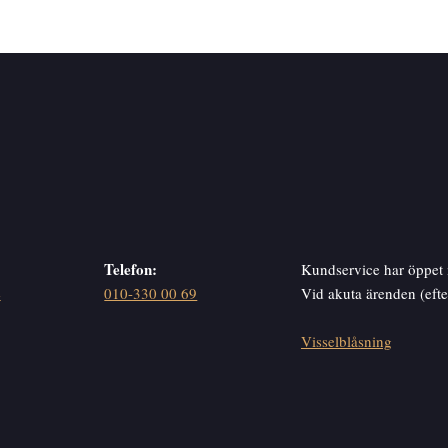
Telefon:
Kundservice har öppet 
e
010-330 00 69
Vid akuta ärenden (eft
Visselblåsning