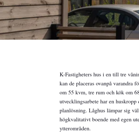
K-Fastigheters hus i en till tre vå
kan de placeras ovanpå varandra fö
om 55 kvm, tre rum och kök om 68
utvecklingsarbete har en huskropp d
planlösning. Låghus lämpar sig väl 
högkvalitativt boende med egen utep
ytterområden.