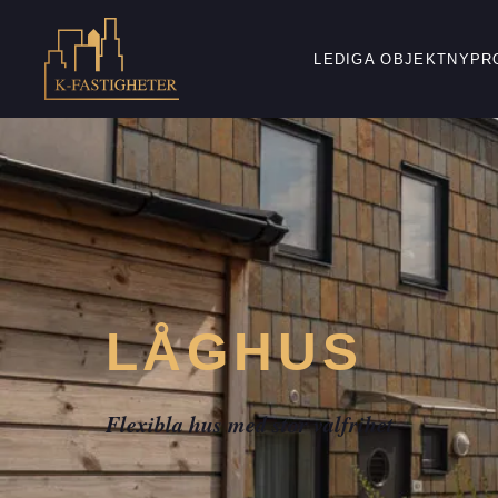
LEDIGA OBJEKT
NYPR
LÅGHUS
Flexibla hus med stor valfrihet