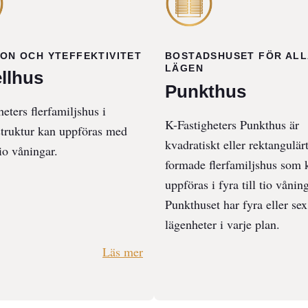
ION OCH YTEFFEKTIVITET
BOSTADSHUSET FÖR ALL
LÄGEN
llhus
Punkthus
eters flerfamiljshus i
K-Fastigheters Punkthus är
struktur kan uppföras med
kvadratiskt eller rektangulär
tio våningar.
formade flerfamiljshus som 
uppföras i fyra till tio våning
Punkthuset har fyra eller sex
lägenheter i varje plan.
Läs mer