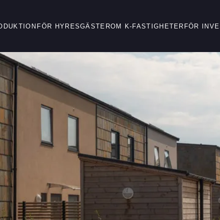
ODUKTION
FÖR HYRESGÄSTER
OM K-FASTIGHETER
FÖR INV