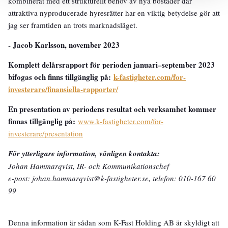
kombinerat med ett strukturellt behov av nya bostäder där
attraktiva nyproducerade hyresrätter har en viktig betydelse gör att
jag ser framtiden an trots marknadsläget.
- Jacob Karlsson, november 2023
Komplett delårsrapport för perioden januari–september 2023
bifogas och finns tillgänglig på:
k-fastigheter.com/for-
investerare/finansiella-rapporter/
En presentation av periodens resultat och verksamhet kommer
finnas tillgänglig på:
www.k-fastigheter.com/for-
investerare/presentation
För ytterligare information, vänligen kontakta:
Johan Hammarqvist, IR- och Kommunikationschef
e-post: johan.hammarqvist@k-fastigheter.se, telefon: 010-167 60
99
Denna information är sådan som K-Fast Holding AB är skyldigt att