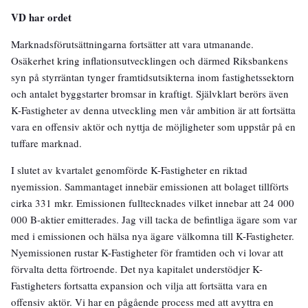
VD har ordet
Marknadsförutsättningarna fortsätter att vara utmanande.
Osäkerhet kring inflationsutvecklingen och därmed Riksbankens
syn på styrräntan tynger framtidsutsikterna inom fastighetssektorn
och antalet byggstarter bromsar in kraftigt. Självklart berörs även
K-Fastigheter av denna utveckling men vår ambition är att fortsätta
vara en offensiv aktör och nyttja de möjligheter som uppstår på en
tuffare marknad.
I slutet av kvartalet genomförde K-Fastigheter en riktad
nyemission. Sammantaget innebär emissionen att bolaget tillförts
cirka 331 mkr. Emissionen fulltecknades vilket innebar att 24 000
000 B-aktier emitterades. Jag vill tacka de befintliga ägare som var
med i emissionen och hälsa nya ägare välkomna till K-Fastigheter.
Nyemissionen rustar K-Fastigheter för framtiden och vi lovar att
förvalta detta förtroende. Det nya kapitalet understödjer K-
Fastigheters fortsatta expansion och vilja att fortsätta vara en
offensiv aktör. Vi har en pågående process med att avyttra en