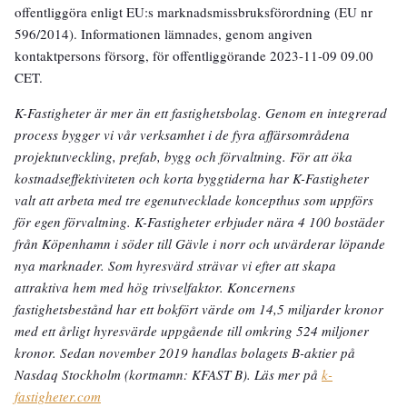
offentliggöra enligt EU:s marknadsmissbruksförordning (EU nr
596/2014). Informationen lämnades, genom angiven
kontaktpersons försorg, för offentliggörande 2023-11-09 09.00
CET.
K-Fastigheter är mer än ett fastighetsbolag. Genom en integrerad
process bygger vi vår verksamhet i de fyra affärsområdena
projektutveckling, prefab, bygg och förvaltning. För att öka
kostnadseffektiviteten och korta byggtiderna har K-Fastigheter
valt att arbeta med tre egenutvecklade koncepthus som uppförs
för egen förvaltning. K-Fastigheter erbjuder nära 4 100 bostäder
från Köpenhamn i söder till Gävle i norr och utvärderar löpande
nya marknader. Som hyresvärd strävar vi efter att skapa
attraktiva hem med hög trivselfaktor. Koncernens
fastighetsbestånd har ett bokfört värde om 14,5 miljarder kronor
med ett årligt hyresvärde uppgående till omkring 524 miljoner
kronor. Sedan november 2019 handlas bolagets B-aktier på
Nasdaq Stockholm (kortnamn: KFAST B). Läs mer på
k-
fastigheter.com