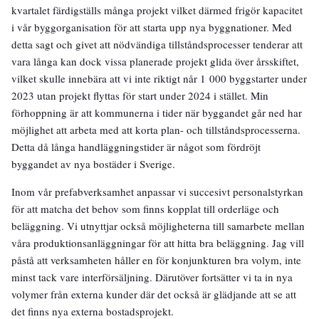
kvartalet färdigställs många projekt vilket därmed frigör kapacitet
i vår byggorganisation för att starta upp nya byggnationer. Med
detta sagt och givet att nödvändiga tillståndsprocesser tenderar att
vara långa kan dock vissa planerade projekt glida över årsskiftet,
vilket skulle innebära att vi inte riktigt når 1 000 byggstarter under
2023 utan projekt flyttas för start under 2024 i stället. Min
förhoppning är att kommunerna i tider när byggandet går ned har
möjlighet att arbeta med att korta plan- och tillståndsprocesserna.
Detta då långa handläggningstider är något som fördröjt
byggandet av nya bostäder i Sverige.
Inom vår prefabverksamhet anpassar vi succesivt personalstyrkan
för att matcha det behov som finns kopplat till orderläge och
beläggning. Vi utnyttjar också möjligheterna till samarbete mellan
våra produktionsanläggningar för att hitta bra beläggning. Jag vill
påstå att verksamheten håller en för konjunkturen bra volym, inte
minst tack vare interförsäljning. Därutöver fortsätter vi ta in nya
volymer från externa kunder där det också är glädjande att se att
det finns nya externa bostadsprojekt.