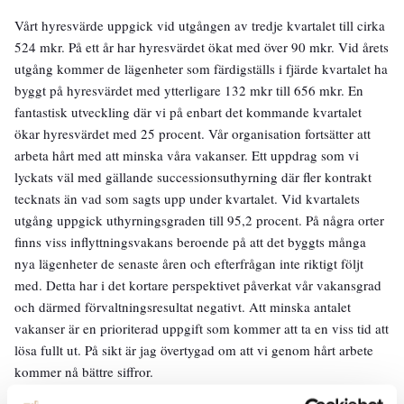
Vårt hyresvärde uppgick vid utgången av tredje kvartalet till cirka
524 mkr. På ett år har hyresvärdet ökat med över 90 mkr. Vid årets
utgång kommer de lägenheter som färdigställs i fjärde kvartalet ha
byggt på hyresvärdet med ytterligare 132 mkr till 656 mkr. En
fantastisk utveckling där vi på enbart det kommande kvartalet
ökar hyresvärdet med 25 procent. Vår organisation fortsätter att
arbeta hårt med att minska våra vakanser. Ett uppdrag som vi
lyckats väl med gällande successionsuthyrning där fler kontrakt
tecknats än vad som sagts upp under kvartalet. Vid kvartalets
utgång uppgick uthyrningsgraden till 95,2 procent. På några orter
finns viss inflyttningsvakans beroende på att det byggts många
nya lägenheter de senaste åren och efterfrågan inte riktigt följt
med. Detta har i det kortare perspektivet påverkat vår vakansgrad
och därmed förvaltningsresultat negativt. Att minska antalet
vakanser är en prioriterad uppgift som kommer att ta en viss tid att
lösa fullt ut. På sikt är jag övertygad om att vi genom hårt arbete
kommer nå bättre siffror.