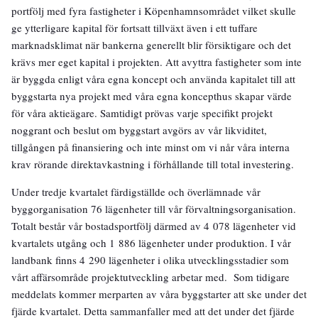
portfölj med fyra fastigheter i Köpenhamnsområdet vilket skulle
ge ytterligare kapital för fortsatt tillväxt även i ett tuffare
marknadsklimat när bankerna generellt blir försiktigare och det
krävs mer eget kapital i projekten. Att avyttra fastigheter som inte
är byggda enligt våra egna koncept och använda kapitalet till att
byggstarta nya projekt med våra egna koncepthus skapar värde
för våra aktieägare. Samtidigt prövas varje specifikt projekt
noggrant och beslut om byggstart avgörs av vår likviditet,
tillgången på finansiering och inte minst om vi når våra interna
krav rörande direktavkastning i förhållande till total investering.
Under tredje kvartalet färdigställde och överlämnade vår
byggorganisation 76 lägenheter till vår förvaltningsorganisation.
Totalt består vår bostadsportfölj därmed av 4 078 lägenheter vid
kvartalets utgång och 1 886 lägenheter under produktion. I vår
landbank finns 4 290 lägenheter i olika utvecklingsstadier som
vårt affärsområde projektutveckling arbetar med. Som tidigare
meddelats kommer merparten av våra byggstarter att ske under det
fjärde kvartalet. Detta sammanfaller med att det under det fjärde