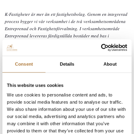
K-Fastigheter är mer än ett fastighetsbolag. Genom en integrerad
process bygger vi vår verksamhet i de två verksamhetsområdena
Entreprenad och Fastighetsförvaltning. I verksamhetsområde
Entreprenad levereras färdigställda bostäder med bas i
koncernens egenutvecklade koncepthus internt såväl som till
externa kunder och därutöver högkvalitativa stomlösningar. Vår
prefabverksamhet drivs i dotterbolaget K-Prefab som är en
komplett stomentreprenör. För att öka kostnadseffektiviteten och
Consent
Details
About
korta byggtiderna har K-Fastigheter valt att arbeta med tre
egenutvecklade koncepthus för bostäder. Verksamhetsområde
This website uses cookies
Fastighetsförvaltning förvaltar koncernens fastighetsbestånd med
fokus på bostäder. K-Fastigheter äger 57,6 procent av Brinova
We use cookies to personalise content and ads, to
Fastigheter AB som är ett ledande fastighetsbolag i södra Sverige
provide social media features and to analyse our traffic.
med fokus på Öresundsregionen. Sedan november 2019 handlas
We also share information about your use of our site with
K-Fastigheters B-aktier på Nasdaq Stockholm (kortnamn: KFAST
our social media, advertising and analytics partners who
B). Läs mer på
k-fastigheter.se
may combine it with other information that you’ve
provided to them or that they’ve collected from your use