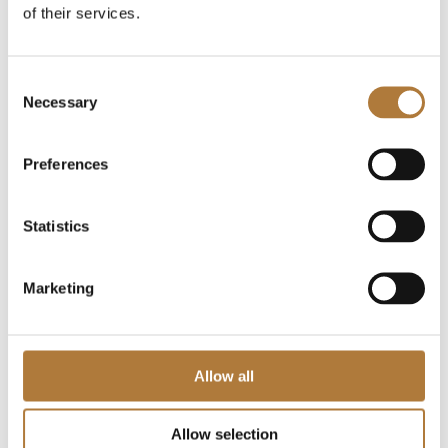
Dokument för nedladdning
of their services.
PM Presentation Fredrik Kronström
2026-05-11
Consent
Necessary
Selection
Preferences
För investerare
↓
Bolagsstyrning
Statistics
Bolagsstämmor
Styrelse
Marketing
Koncernledning
Valberedning
Styrelseutskott
Allow all
Ersättning
Bolagsordning
Allow selection
Revisor